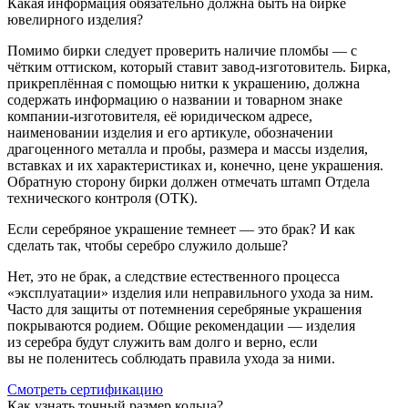
Какая информация обязательно должна быть на бирке
ювелирного изделия?
Помимо бирки следует проверить наличие пломбы — с
чётким оттиском, который ставит завод-изготовитель. Бирка,
прикреплённая с помощью нитки к украшению, должна
содержать информацию о названии и товарном знаке
компании-изготовителя, её юридическом адресе,
наименовании изделия и его артикуле, обозначении
драгоценного металла и пробы, размера и массы изделия,
вставках и их характеристиках и, конечно, цене украшения.
Обратную сторону бирки должен отмечать штамп Отдела
технического контроля (ОТК).
Если серебряное украшение темнеет — это брак? И как
сделать так, чтобы серебро служило дольше?
Нет, это не брак, а следствие естественного процесса
«эксплуатации» изделия или неправильного ухода за ним.
Часто для защиты от потемнения серебряные украшения
покрываются родием. Общие рекомендации — изделия
из серебра будут служить вам долго и верно, если
вы не поленитесь соблюдать правила ухода за ними.
Смотреть сертификацию
Как узнать точный размер кольца?